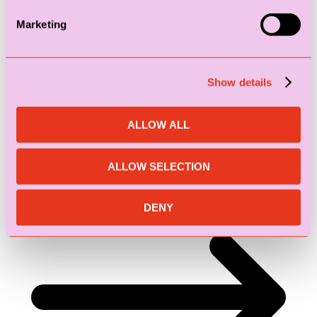
Marketing
Stapelplein 70 bus 202
Show details
9000 Gent, Belgium
+3292657720
ALLOW ALL
@Home
ALLOW SELECTION
DENY