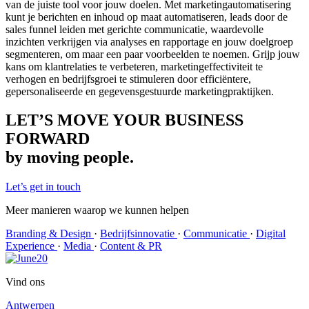
van de juiste tool voor jouw doelen. Met marketingautomatisering
kunt je berichten en inhoud op maat automatiseren, leads door de
sales funnel leiden met gerichte communicatie, waardevolle
inzichten verkrijgen via analyses en rapportage en jouw doelgroep
segmenteren, om maar een paar voorbeelden te noemen. Grijp jouw
kans om klantrelaties te verbeteren, marketingeffectiviteit te
verhogen en bedrijfsgroei te stimuleren door efficiëntere,
gepersonaliseerde en gegevensgestuurde marketingpraktijken.
LET’S MOVE YOUR BUSINESS
FORWARD
by moving people.
Let’s get in touch
Meer manieren waarop we kunnen helpen
Branding & Design
·
Bedrijfsinnovatie
·
Communicatie
·
Digital
Experience
·
Media
·
Content & PR
Vind ons
Antwerpen